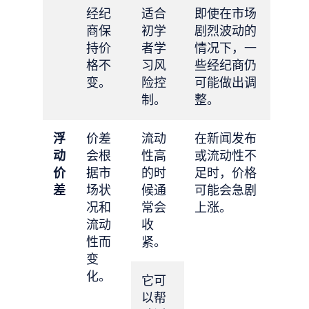
经纪
适合
即使在市场
商保
初学
剧烈波动的
持价
者学
情况下，一
格不
习风
些经纪商仍
变。
险控
可能做出调
制。
整。
浮
价差
流动
在新闻发布
动
会根
性高
或流动性不
价
据市
的时
足时，价格
差
场状
候通
可能会急剧
况和
常会
上涨。
流动
收
性而
紧。
变
化。
它可
以帮