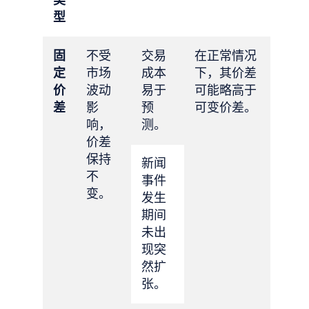
型
固
不受
交易
在正常情况
定
市场
成本
下，其价差
价
波动
易于
可能略高于
差
影
预
可变价差。
响，
测。
价差
保持
新闻
不
事件
变。
发生
期间
未出
现突
然扩
张。