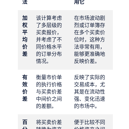
法
用它
加
该计算考虑
在市场波动剧
权
了多层级的
烈或订单簿存
平
买卖报价，
在多个买卖价
均
并考虑了不
位时，这种方
价
同价格水平
法非常有用，
差
的订单分布
能够更准确地
情况。
反映价差。
有
衡量市价单
反映了实际的
效
的执行价格
交易成本，尤
价
与买卖价差
其是在流动性
差
中间价之间
强、变化迅速
的差额。
的市场中。
百
将买卖价差
便于比较不同