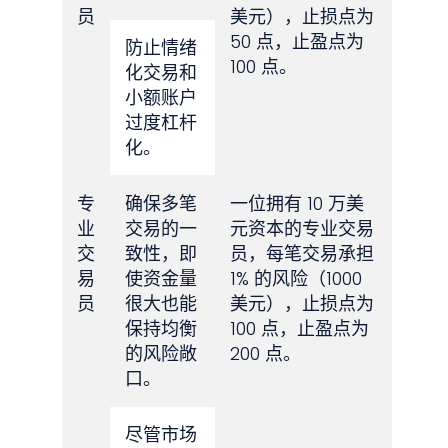
员
美元），止损点为
50 点，止盈点为
防止情绪
100 点。
化交易和
小额账户
过度杠杆
化。
专
确保多笔
一位拥有 10 万美
业
交易的一
元资本的专业交易
交
致性，即
员，每笔交易承担
易
使资金量
1% 的风险（1000
员
很大也能
美元），止损点为
保持均衡
100 点，止盈点为
的风险敞
200 点。
口。
尽管市场