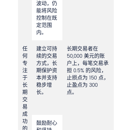
波动，仍
能将风险
控制在既
定范围
内。
任
建立可持
长期交易者在
何
续的交易
50,000 美元的账
专
方式，长
户上，每笔交易承
注
期保护资
担 0.5% 的风险，
于
本并支持
止损点为 150 点，
长
稳步增
止盈点为 300
期
长。
点。
交
易
成
功
鼓励耐心
的