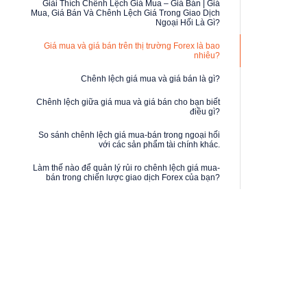
Giải Thích Chênh Lệch Giá Mua – Giá Bán | Giá
Mua, Giá Bán Và Chênh Lệch Giá Trong Giao Dịch
Ngoại Hối Là Gì?
Giá mua và giá bán trên thị trường Forex là bao
nhiêu?
Chênh lệch giá mua và giá bán là gì?
Chênh lệch giữa giá mua và giá bán cho bạn biết
điều gì?
So sánh chênh lệch giá mua-bán trong ngoại hối
với các sản phẩm tài chính khác.
Làm thế nào để quản lý rủi ro chênh lệch giá mua-
bán trong chiến lược giao dịch Forex của bạn?