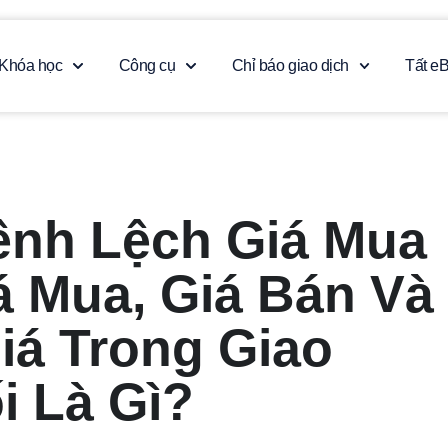
Khóa học
Công cụ
Chỉ báo giao dịch
Tất e
ênh Lệch Giá Mua
iá Mua, Giá Bán Và
iá Trong Giao
i Là Gì?