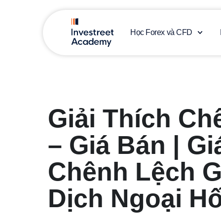
Học Forex và CFD
Giải Thích Ch
– Giá Bán | G
Chênh Lệch G
Dịch Ngoại Hố