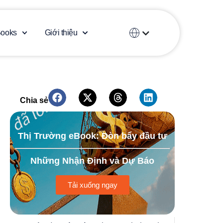
Español
Books
Giới thiệu
العربية
Thị Trường eBook: Đòn bẩy đầu tư
Những Nhận Định và Dự Báo
Tải xuống ngay