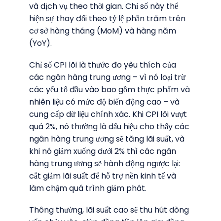
và dịch vụ theo thời gian. Chỉ số này thể
hiện sự thay đổi theo tỷ lệ phần trăm trên
cơ sở hàng tháng (MoM) và hàng năm
(YoY).
Chỉ số CPI lõi là thước đo yêu thích của
các ngân hàng trung ương – vì nó loại trừ
các yếu tố đầu vào bao gồm thực phẩm và
nhiên liệu có mức độ biến động cao – và
cung cấp dữ liệu chính xác. Khi CPI lõi vượt
quá 2%, nó thường là dấu hiệu cho thấy các
ngân hàng trung ương sẽ tăng lãi suất, và
khi nó giảm xuống dưới 2% thì các ngân
hàng trung ương sẽ hành động ngược lại:
cắt giảm lãi suất để hỗ trợ nền kinh tế và
làm chậm quá trình giảm phát.
Thông thường, lãi suất cao sẽ thu hút dòng