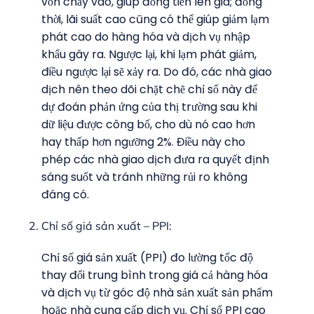
vốn chảy vào, giúp đồng tiền lên gia; đồng
thời, lãi suất cao cũng có thể giúp giảm lạm
phát cao do hàng hóa và dịch vụ nhập
khẩu gây ra. Ngược lại, khi lạm phát giảm,
điều ngược lại sẽ xảy ra. Do đó, các nhà giao
dịch nên theo dõi chặt chẽ chỉ số này để
dự đoán phản ứng của thị trường sau khi
dữ liệu được công bố, cho dù nó cao hơn
hay thấp hơn ngưỡng 2%. Điều này cho
phép các nhà giao dịch đưa ra quyết định
sáng suốt và tránh những rủi ro không
đáng có.
Chỉ số giá sản xuất – PPI:
Chỉ số giá sản xuất (PPI) đo lường tốc độ
thay đổi trung bình trong giá cả hàng hóa
và dịch vụ từ góc độ nhà sản xuất sản phẩm
hoặc nhà cung cấp dịch vụ. Chỉ số PPI cao