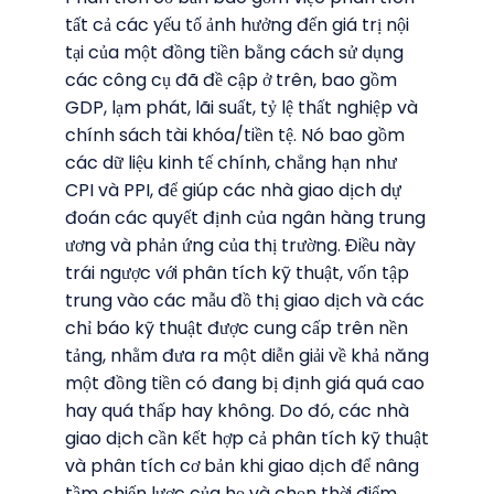
tất cả các yếu tố ảnh hưởng đến giá trị nội
tại của một đồng tiền bằng cách sử dụng
các công cụ đã đề cập ở trên, bao gồm
GDP, lạm phát, lãi suất, tỷ lệ thất nghiệp và
chính sách tài khóa/tiền tệ. Nó bao gồm
các dữ liệu kinh tế chính, chẳng hạn như
CPI và PPI, để giúp các nhà giao dịch dự
đoán các quyết định của ngân hàng trung
ương và phản ứng của thị trường. Điều này
trái ngược với phân tích kỹ thuật, vốn tập
trung vào các mẫu đồ thị giao dịch và các
chỉ báo kỹ thuật được cung cấp trên nền
tảng, nhằm đưa ra một diễn giải về khả năng
một đồng tiền có đang bị định giá quá cao
hay quá thấp hay không. Do đó, các nhà
giao dịch cần kết hợp cả phân tích kỹ thuật
và phân tích cơ bản khi giao dịch để nâng
tầm chiến lược của họ và chọn thời điểm