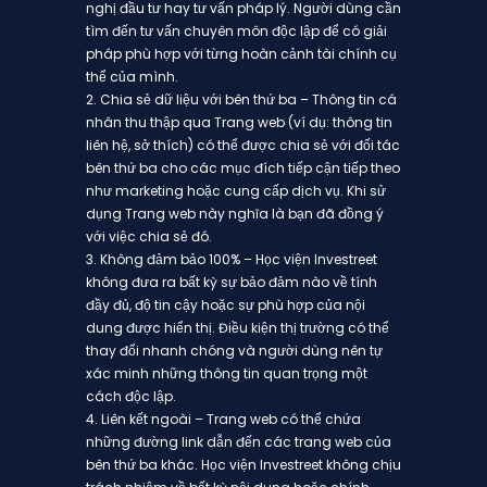
nghị đầu tư hay tư vấn pháp lý. Người dùng cần
tìm đến tư vấn chuyên môn độc lập để có giải
pháp phù hợp với từng hoàn cảnh tài chính cụ
thể của mình.
2. Chia sẻ dữ liệu với bên thứ ba – Thông tin cá
nhân thu thập qua Trang web (ví dụ: thông tin
liên hệ, sở thích) có thể được chia sẻ với đối tác
bên thứ ba cho các mục đích tiếp cận tiếp theo
như marketing hoặc cung cấp dịch vụ. Khi sử
dụng Trang web này nghĩa là bạn đã đồng ý
với việc chia sẻ đó.
3. Không đảm bảo 100% – Học viện Investreet
không đưa ra bất kỳ sự bảo đảm nào về tính
đầy đủ, độ tin cậy hoặc sự phù hợp của nội
dung được hiển thị. Điều kiện thị trường có thể
thay đổi nhanh chóng và người dùng nên tự
xác minh những thông tin quan trọng một
cách độc lập.
4. Liên kết ngoài – Trang web có thể chứa
những đường link dẫn đến các trang web của
bên thứ ba khác. Học viện Investreet không chịu