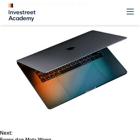
max.tiu@atfxgm.com
on
7 Ogos 2025
Next:
Forex dan Mata Wang