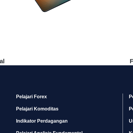
al
F
Pelajari Forex
P
Pelajari Komoditas
P
Indikator Perdagangan
U