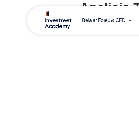
Analisis 
Belajar Forex & CFD
Mandy Chan
on
23 Juni