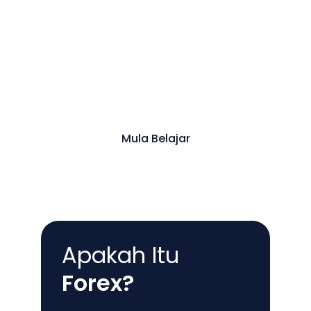
Pelajari Asas Perdagangan Pertukaran
Asing Bersama Pakar Dan Mulakan
Perjalanan Anda Menuju Kebebasan
Kewangan.
Mula Belajar
Apakah Itu
Forex?