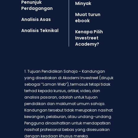
Penunjuk
Minyak
Perdagangan
Muat turun
Analisis Asas
ebook
Analisis Teknikal
Kenapa Pilih
Investreet
Academy?
1. Tujuan Pendidikan Sahaja – Kandungan
yang disediakan di Akademi Investreet (dirujuk
sebagai “Laman Web”), termasuk tetapi tidak
terhad kepada kursus, artikel, video, dan
analisis pasaran, adalah untuk tujuan
pendidikan dan maklumat umum sahaja.
Kandungan tersebut tidak merupakan nasihat
kewangan, pelaburan, atau undang-undang.
Pengguna dinasihatkan untuk mendapatkan
nasihat profesional bebas yang disesuaikan
dengan keadaan khusus mereka.