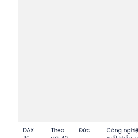
DAX
Theo
Đức
Công nghi
40
dõi 40
xuất khẩu v