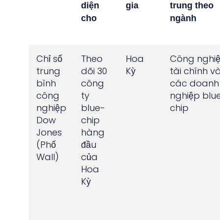
diện
gia
trung theo
cho
ngành
Chỉ số
Theo
Hoa
Công nghiệ
trung
dõi 30
Kỳ
tài chính v
bình
công
các doanh
công
ty
nghiệp blu
nghiệp
blue-
chip
Dow
chip
Jones
hàng
(Phố
đầu
Wall)
của
Hoa
Kỳ