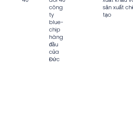
công
sản xuất ch
ty
tạo
blue-
chip
hàng
đầu
của
Đức