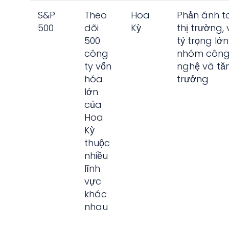
S&P
Theo
Hoa
Phản ánh t
500
dõi
Kỳ
thị trường, 
500
tỷ trọng lớn
công
nhóm côn
ty vốn
nghệ và tă
hóa
trưởng
lớn
của
Hoa
Kỳ
thuộc
nhiều
lĩnh
vực
khác
nhau