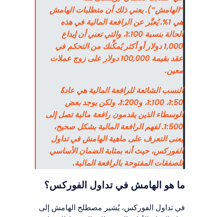
“الهامش”). يعني ذلك أن متطلبات الهامش
هي 1%. يُعبَّر عن الرافعة المالية في هذه
الحالة بنسبة 1:100، والتي تعني أن إيداع
1,000 دولار أو أكثر يُمكِّنك من التحكم في
عقد بقيمة 100,000 دولار على زوج عملات
معين.
النسب الشائعة للرافعة المالية هي عادةً
1:50، 1:100، و1:200، ولكن يوجد بعض
الوسطاء الذين يقدمون رافعة مالية تصل إلى
1:500. لفهم الرافعة المالية بشكل صحيح،
يعنى التعرف على ماهية الهامش في تداول
الفوركس، حيث أنه بمثابة الضمان الأساسي
للصفقات المفتوحة بالرافعة المالية.
ما هو الهامش في تداول الفوركس؟
في تداول الفوركس، يُشير مصطلح الهامش إلى