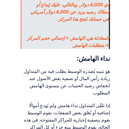
أي 4,000 دولار. وبالتالي، عليك إيداع أو
امتلاك رصيد يزيد عن 4,000 دولار أمريكي
في حسابك لفتح هذا المركز.
المعادلة هي: الهامش = إجمالي حجم المركز
× متطلبات الهامش
نداء الهامش:
هو تنبيه يُصدره الوسيط يطلب فيه من المتداول
زيادة رأس المال أو تصفية بعض الأصول عند
انخفاض رصيد الحساب عن مستوى الهامش
المطلوب.
إذا تلقّى المتداول نداء هامش ولم يُودع أموالًا
إضافية أو يُغلق بعض الصفقات، يقوم الوسيط
يقوم بتصفية إجبارية للمراكز المفتوحة. في هذه
الحالة، يقوم الوسيط ببيع جزء أو كل المراكز