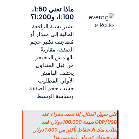
ماذا تعني 1:50،
1:100، و1:200؟
تشير نسبة الرافعة
المالية إلى مقدار أو
مُضاعِف تكبير حجم
الصفقة مقارنةً
بالهامش المحتجز
من قِبل المتداول.
يختلف الهامش
الأولي المطلوب
حسب حجم الصفقة
وسياسة الوسيط.
على سبيل المثال، إذا قمت بشراء عقد
GBP/USD بقيمة 100,000 دولار، فقد
يُطلب منك الاحتفاظ بأكثر من 1,000 دولار
في حسابك كضمان (ويسمى هذا