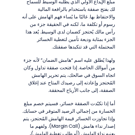
مبلغ الإيداع الأولي الذي يطلبه الوسيط للسماح
لك بفتح صفقة باستخدام بالرافعة المالية
والاحتفاظ بها. غالبًا ما يُساء فهم الهامش على أنه
رسوم أو تكلفة ما، لكنه في الحقيقة جزء من
رأس مالك يُحتجز كضمان لدى الوسيط. يُعد هذا
الجزء بمثابة وديعة تأمين لتغطية الخسائر
المحتملة التي قد تتكبدها صفقتك.
ولهذا يُطلق عليه اسم “هامش الضمان” لأنه جزء
من أموالك الخاصة. إذا فتحت صفقة تداول وكان
اتجاه السوق في صالحك، يتم تحرير الهامش
المُحتجز وإعادته إلى رصيدك المتاح عند إغلاق
الصفقة، إلى جانب الأرباح المحققة.
أما إذا تكبّدت الصفقة خسائر، فسيتم خصم مبلغ
الخسارة من إجمالي الرصيد المتوفر في حسابك.
وإذا تجاوزت الخسائر قيمة الهامش المُحتجز، يتم
إصدار نداء هامش (Margin Call). ولفهم ما
يعنيه نداء الهامش (أو طلب تغطية الهامش)،