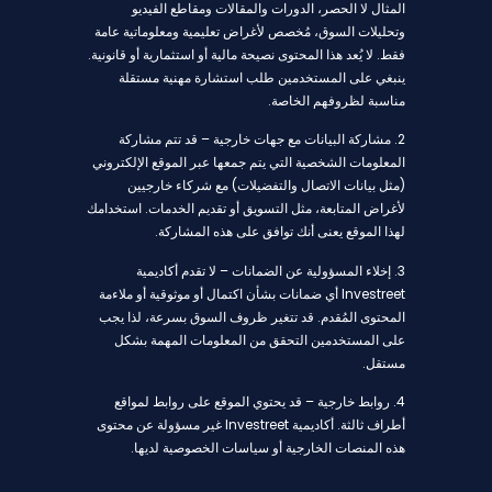
المثال لا الحصر، الدورات والمقالات ومقاطع الفيديو
وتحليلات السوق، مُخصص لأغراض تعليمية ومعلوماتية عامة
فقط. لا يُعد هذا المحتوى نصيحة مالية أو استثمارية أو قانونية.
ينبغي على المستخدمين طلب استشارة مهنية مستقلة
مناسبة لظروفهم الخاصة.
2. مشاركة البيانات مع جهات خارجية – قد تتم مشاركة
المعلومات الشخصية التي يتم جمعها عبر الموقع الإلكتروني
(مثل بيانات الاتصال والتفضيلات) مع شركاء خارجيين
لأغراض المتابعة، مثل التسويق أو تقديم الخدمات. استخدامك
لهذا الموقع يعنى أنك توافق على هذه المشاركة.
3. إخلاء المسؤولية عن الضمانات – لا تقدم أكاديمية
Investreet أي ضمانات بشأن اكتمال أو موثوقية أو ملاءمة
المحتوى المُقدم. قد تتغير ظروف السوق بسرعة، لذا يجب
على المستخدمين التحقق من المعلومات المهمة بشكل
مستقل.
4. روابط خارجية – قد يحتوي الموقع على روابط لمواقع
أطراف ثالثة. أكاديمية Investreet غير مسؤولة عن محتوى
هذه المنصات الخارجية أو سياسات الخصوصية لديها.