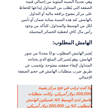
وهي تحديدًا النسبة المئوية من إجمالي قيمة
الصفقة التي يُطلب من المتداول إيداعها للحفاظ
على مركز مفتوح برافعة مالية أو التداول
بالهامش. تُعد هذه النسبة بمثابة ضمان أو تأمين
لكل من الوسيط والمتداول، للتأكد من وجود
رأس مال كافٍ لتغطية الخسائر المحتملة.
الهامش المطلوب:
يُعتبر الهامش المطلوب نوعًا محددًا من صور
الهامش، وهو يُشير إلى المبلغ الذي يحتاجه
المتداول لإبقاء صفقته مفتوحة. ويُحسب عن
طريق ضرب متطلبات الهامش في حجم الصفقة
الإجمالي.
إذا كنت ترغب في فتح مركز بقيمة
200,000 دولار أمريكي، وكانت متطلبات
هامش لدى الوسيط 2%، فسيكون الهامش
المطلوب 2% من 200,000 دولار أمريكي،